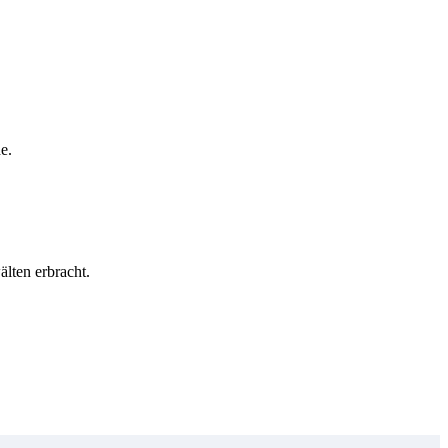
e.
lten erbracht.
Copyright © GenoHeld 2026