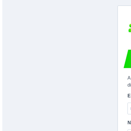
A
d
E
N