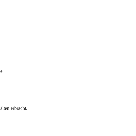
e.
lten erbracht.