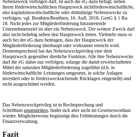
Nebenzweck verfolgen darf, ist auch die eG dazu befugt, neben
ihrem förderwirtschaftlichen Hauptzweck nichtförderwirtschaftliche,
also kapitalzinswirtschaftliche oder drittnützige Nebenzwecke zu
verfolgen, vgl. Beuthien/Beuthien, 16. Aufl. 2018, GenG § 1 Rn.
18. Nicht jedes zur Mitgliederförderung hinzutretende
Unternehmensziel ist aber ein Nebenzweck. Der weitere Zweck darf
also nicht beliebig neben den Hauptzweck treten. Vielmehr muss er
auch bei der eG dazu beitragen, dass der Hauptzweck der
Mitgliederförderung überhaupt oder wirksamer erreicht wird.
Dementsprechend hat das Nebenzweckprivileg eine dem
Hauptzweck gegenüber dienliche Funktion. Alle ihre Nebenzwecke
darf die eG daher nur verfolgen, solange die damit erwirtschafteten
Mittel der naturalen Mitgliederförderung zugeführt (d.h. in
förderwirtschaftliche Leistungen umgesetzt, in solche Anlagen
investiert oder in förderzwecksichernde Rücklagen eingestellt) und
nicht ausgeschüttet werden.
Das Nebenzweckprivileg ist in Rechtsprechung und
Schrifttum
unumstritten
, findet sich aber nicht im Gesetzeswortlaut
wieder. Möglicherweise begünstigt dies Fehldeutungen durch die
Finanzverwaltung.
Fazit