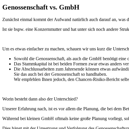
Genossenschaft vs. GmbH
Zunächst einmal kommt der Aufwand natürlich auch darauf an, was d
Ist sie bspw. eine Konzernmutter und hat unter sich noch andere Struk
Um es etwas einfacher zu machen, schauen wir uns kurz die Untersch
Sowohl die Genossenschaft, als auch die GmbH benötigt eine o
Das Stammkapital ist bei beiden Formen zwar etwas anders verte
Die Abschlussarbeiten zum Jahresende können etwas aufwändige
Sie das auch bei der Genossenschaft so handhaben.
Wir empfehlen Ihnen jedoch, den Chancen-Risiko-Bericht selbst
Worin besteht dann also der Unterschied?
Unserer Erfahrung nach, ist es vor allem die Planung, die bei dem Be
Während bei kleinen GmbH oftmals keine große Planung vorliegt, soll
Dies hängt mit der Umsetzung und Verfolgung des Genossenschaftszw