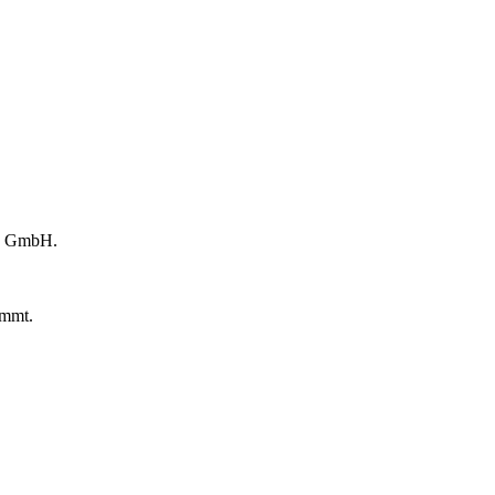
ne GmbH.
ommt.