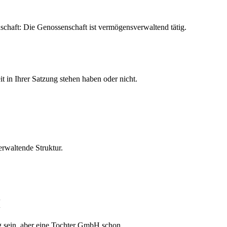
chaft: Die Genossenschaft ist vermögensverwaltend tätig.
t in Ihrer Satzung stehen haben oder nicht.
erwaltende Struktur.
H
g sein, aber eine Tochter GmbH schon.